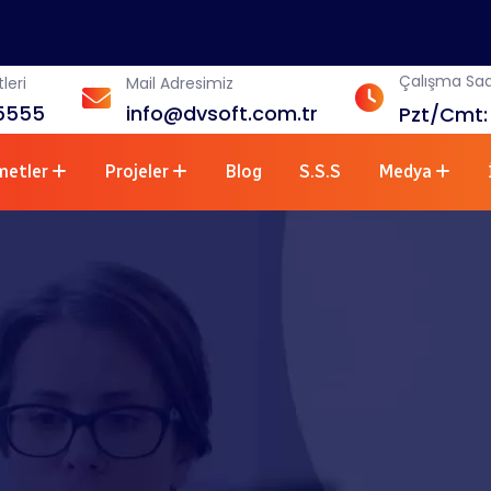
Çalışma Saa
leri
Mail Adresimiz
5555
info@dvsoft.com.tr
Pzt/Cmt:
metler
Projeler
Blog
S.S.S
Medya